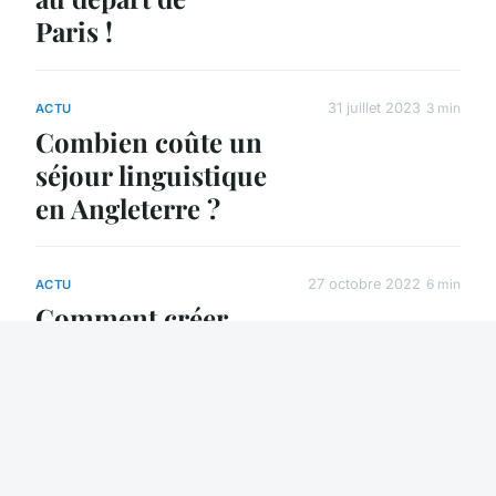
Paris !
31 juillet 2023
3 min
ACTU
Combien coûte un
séjour linguistique
en Angleterre ?
27 octobre 2022
6 min
ACTU
Comment créer
une usine de
textile ?
24 janvier 2024
6 min
ACTU
Comment