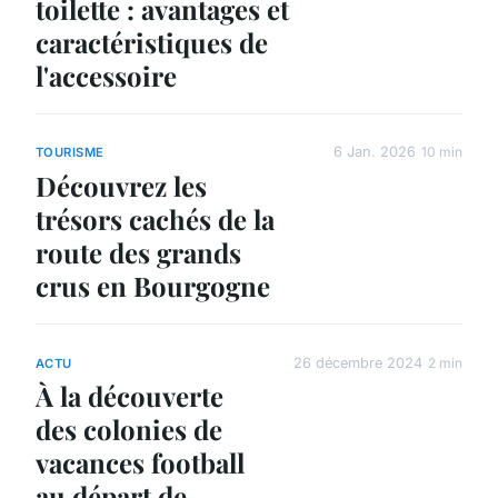
toilette : avantages et
caractéristiques de
l'accessoire
6 Jan. 2026
10 min
TOURISME
Découvrez les
trésors cachés de la
route des grands
crus en Bourgogne
26 décembre 2024
2 min
ACTU
À la découverte
des colonies de
vacances football
au départ de