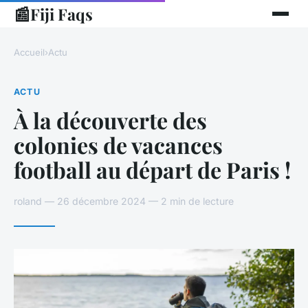
📰
Fiji Faqs
Accueil
›
Actu
ACTU
À la découverte des
colonies de vacances
football au départ de Paris !
roland — 26 décembre 2024 — 2 min de lecture