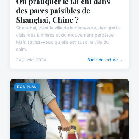
Où pratiquer le tai chi dans
des parcs paisibles de
Shanghai, Chine ?
Shanghai, c'est la ville de la démesure, des gratte-
ciels, des lumières et du mouvement perpétuel.
Mais saviez-vous qu'elle est aussi la ville du
calm...
24 janvier 2024
3 min de lecture →
BON PLAN