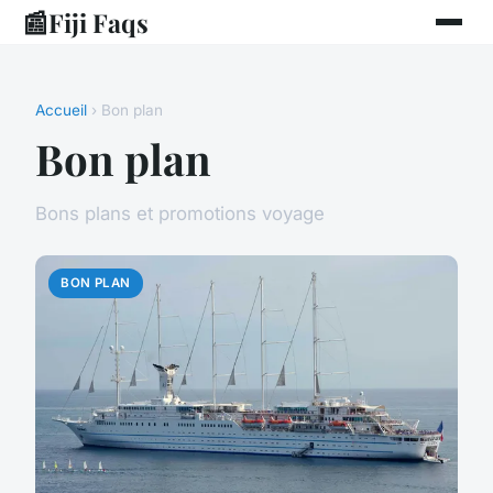
📰
Fiji Faqs
Accueil
› Bon plan
Bon plan
Bons plans et promotions voyage
BON PLAN