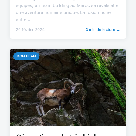
équipes, un team building au Maroc se révèle être
une aventure humaine unique. La fusion riche
entre...
26 février 2024
3 min de lecture →
BON PLAN