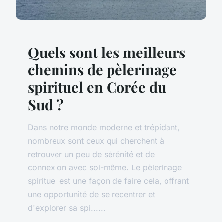
Quels sont les meilleurs
chemins de pèlerinage
spirituel en Corée du
Sud ?
Dans notre monde moderne et trépidant,
nombreux sont ceux qui cherchent à
retrouver un peu de sérénité et de
connexion avec soi-même. Le pèlerinage
spirituel est une façon de faire cela, offrant
une opportunité de se recentrer et
d'explorer sa spi......