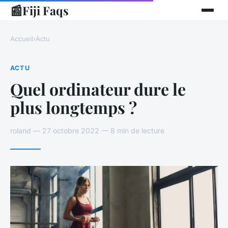
📰
Fiji Faqs
Accueil
›
Actu
ACTU
Quel ordinateur dure le
plus longtemps ?
roland — 27 octobre 2022 — 8 min de lecture