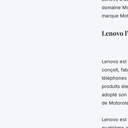
domaine Mo
marque Moto
Lenovo l
Lenovo est 
conçoit, fa
téléphones 
produits él
adopté son 
de Motorola
Lenovo est 
quatrième a