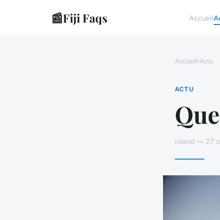
📰
Fiji Faqs
Accueil
A
Accueil
›
Actu
ACTU
Quel
roland — 27 o