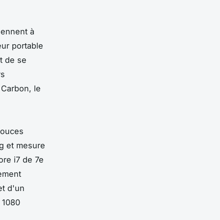
iennent à
eur portable
t de se
rs
 Carbon, le
pouces
kg et mesure
ore i7 de 7e
lement
et d'un
x 1080