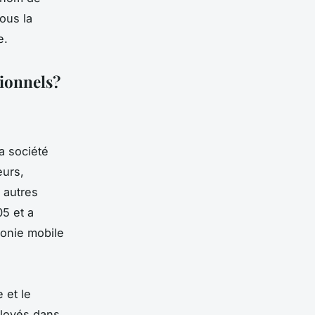
ous la
e.
sionnels?
a société
eurs,
 autres
05 et a
honie mobile
 et le
ployés dans