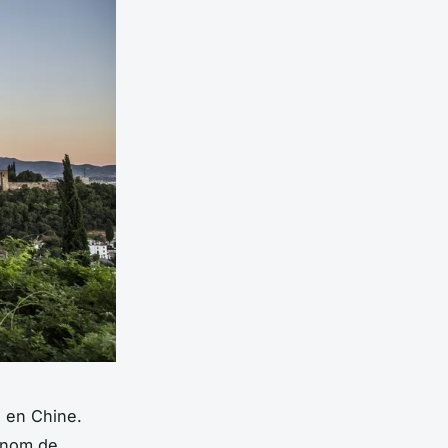
é en Chine.
e nom de