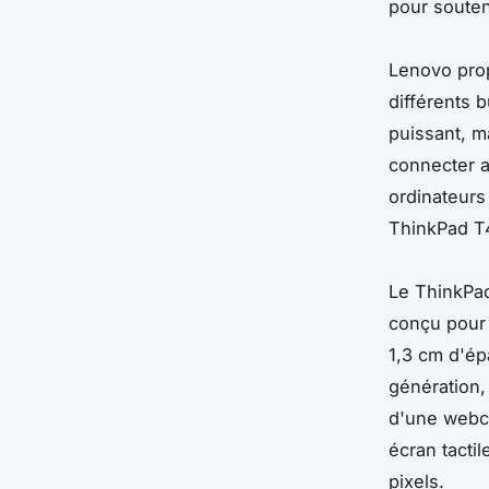
pour souteni
Lenovo prop
différents 
puissant, m
connecter a
ordinateurs
ThinkPad T4
Le ThinkPad
conçu pour 
1,3 cm d'ép
génération,
d'une webca
écran tacti
pixels.