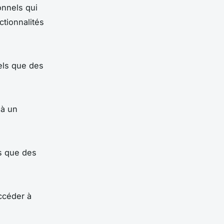
onnels qui
ctionnalités
els que des
 à un
s que des
ccéder à