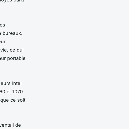
les
e bureaux.
eur
vie, ce qui
eur portable
eurs Intel
60 et 1070.
 que ce soit
ventail de