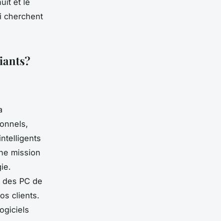
it et le
ui cherchent
iants?
a
sonnels,
ntelligents
une mission
ie.
, des PC de
os clients.
giciels