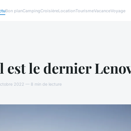
ctu
Bon plan
Camping
Croisière
Location
Tourisme
Vacance
Voyage
 est le dernier Leno
ctobre 2022 — 8 min de lecture