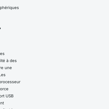
iphériques
?
des
ité à des
fre une
Les
 processeur
Force
ort USB
ont